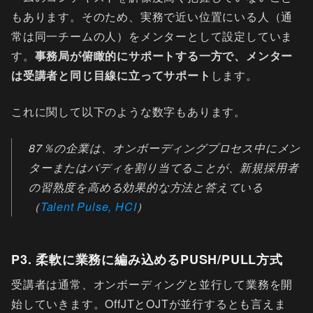
もあります。そのため、実務で近い位置にいる人（通
常は同一チームの人）をメンターとして設定していま
す。
事務局が俯瞰的にサポートする一方で、メンター
は受講者と同じ目線に立ってサポート
します。
これに関して以下のような数字もあります。
87％の企業は、オンボーディングプロセス中にメン
ターまたはバディを割り当てることが、新規採用者
の習熟度を高める効果的な方法と答えている
（
Talent Pulse, HCI
）
P3. 柔軟に業務に編み込めるPUSH/PULL方式
受講者は通常、オンボーディングと並行して業務を開
始していきます。OffJTとOJTが並行するとも言えま