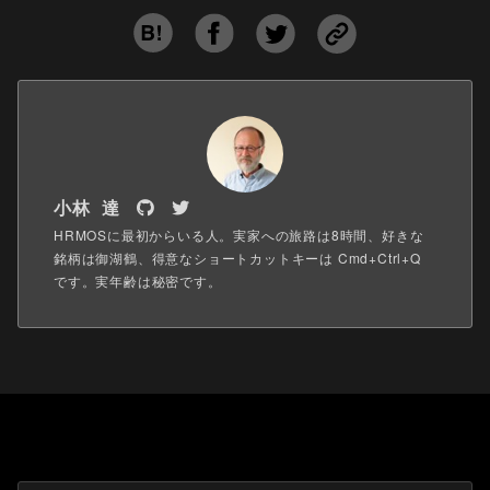
小林 達
HRMOSに最初からいる人。実家への旅路は8時間、好きな
銘柄は御湖鶴、得意なショートカットキーは Cmd+Ctrl+Q
です。実年齢は秘密です。