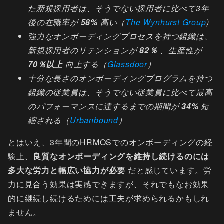
た新規採用者は、そうでない採用者に比べて3年
後の在職率が
58%
高い（
The Wynhurst Group
)
強力なオンボーディングプロセスを持つ組織は、
新規採用者のリテンションが
82％
、生産性が
70％以上
向上する（
Glassdoor
）
十分な長さのオンボーディングプログラムを持つ
組織の従業員は、そうでない従業員に比べて最高
のパフォーマンスに達するまでの期間が
34%
短
縮される（
Urbanbound
）
とはいえ、3年間のHRMOSでのオンボーディングの経
験上、
良質なオンボーディングを維持し続けるのには
多大な労力と幅広い協力が必要
だと感じています。労
力に見合う効果は実感できますが、それでもなお効果
的に継続し続けるためには工夫が求められるかもしれ
ません。