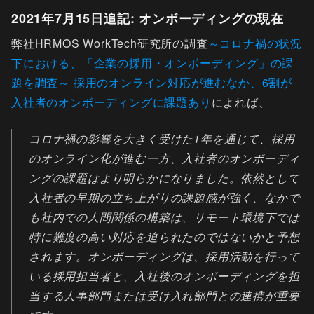
2021年7月15日追記: オンボーディングの現在
弊社HRMOS WorkTech研究所の調査
～コロナ禍の状況
下における、「企業の採用・オンボーディング」の課
題を調査～ 採用のオンライン対応が進むなか、6割が
入社者のオンボーディングに課題あり
によれば、
コロナ禍の影響を大きく受けた1年を通じて、採用
のオンライン化が進む一方、入社者のオンボーディ
ングの課題はより明らかになりました。依然として
入社者の早期の立ち上がりの課題感が強く、なかで
も社内での人間関係の構築は、リモート環境下では
特に難度の高い対応を迫られたのではないかと予想
されます。オンボーディングは、採用活動を行って
いる採用担当者と、入社後のオンボーディングを担
当する人事部門または受け入れ部門との連携が重要