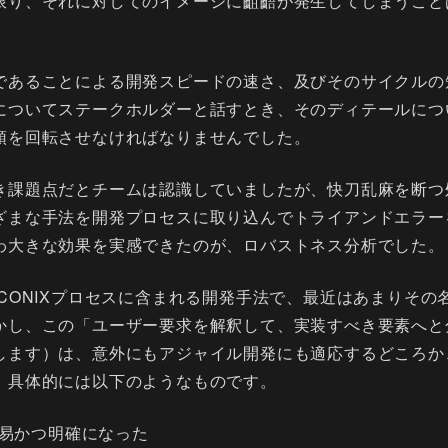
限り、それに対してのイメージに齟齬が発生してしまうこと
であることによる開発スピードの速さ、及びそのサイクルの
についてステークホルダーと話すとき、そのディテールにつ
頭を回転させなければなりませんでした。
き課題点だとチームは認識していましたが、快刀乱麻を断つ
ざまな手法を開発プロセスに取り込んでトライアンドエラー
わ大きな効果を実感できたのが、ロバストネス分析でした。
CONIXプロセスに含まれる開発手法で、最近はあまりその
かし、この「ユーザー要求を解釈して、実装すべき要素へと
します）は、意外にもアジャイル開発にも適応するどころか
。具体的には以下のようなものです。
易かつ明確になった