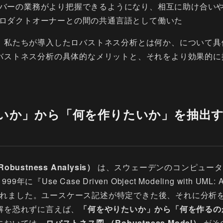
バーの業務がより把握できるようになり、相互に助け合い
ロダクトオーナーとの間の共通言語として働いた
、私たちが導入したロバストネス分析とは何か、について具
バストネス分析の具体的なメリットと、それをより効果的に
いか」から「何を作りたいか」を抽出
ustness Analysis）
は、スウェーデンのコンピュー
年に『Use Case Driven Object Modeling with UML: A 
提唱されました。ユースケース記述が特定できた後、それに分
解を恐れずに言えば、
「何をやりたいか」から「何を作るの
においては、
ロバストネス図 （Robustness Model）
がそ