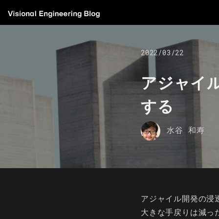
2022/03/22
アジャイ
する
水谷 和寿
アジャイル開発の浸
大きな手戻りは減っ