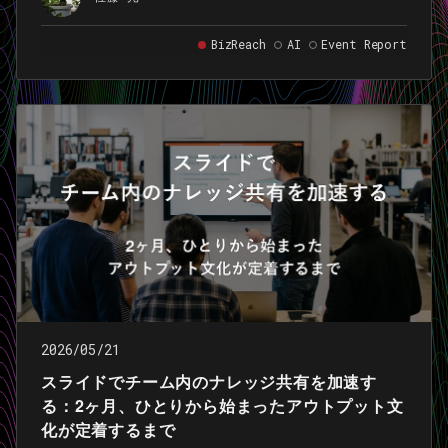
に開催された 第62回MLOps/LLMOps/AgentOps勉強
会 で登壇した 資料 をベースに、ブログ向けに再構成
BizReach
AI
Event Report
したものです。
2026/05/21
スライドでチーム内のナレッジ共有を加速す
る：2ヶ月、ひとりから始まったアウトプット文
化が定着するまで