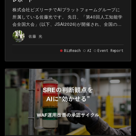
株式会社ビズリーチでAIプラットフォームグループに
所属している佐藤光です。 先日、「第40回人工知能学
会全国大会」(以下、JSAI2026)が開催され、全国の大
学や研究機関、企業の研究者が一堂に会し、AIに関す
佐藤 光
る研究発表が行われました。 ビズリーチはスポンサー
として、企業ブースで自社のデータとAIを活用した取
BizReach
AI
Event Report
り組みを紹介しました。また、様々な分野の最新の研
究成果を聴講しました。本記事では、ブースでの取り
組みと、特に興味を惹かれた発表について紹介しま
す。