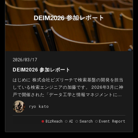
2026/03/17
DEIM2026 参加レポート
はじめに 株式会社ビズリーチで検索基盤の開発を担当
している検索エンジニアの加藤です。 2026年3月に神
戸で開催された「データ工学と情報マネジメントに関
するフォーラム」(以下,DEIM)に、ビズリーチはゴール
ryo kato
ドスポンサーとして参加し、技術報告の登壇とブース
出展を行いました。 DEIMは、データベース、情報検
BizReach
AI
Search
Event Report
索、自然言語処理などの分野を横断する学術フォーラ
ムです。 研究者、学生、企業エンジニアが集まり、口