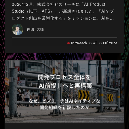
2026年2月、株式会社ビズリーチに「AI Product
Studio（以下、APS）」が新設されました。「AIでプ
ロダクト創出を常態化する」をミッションに、AIを前
提としたプロダクト開発のあり方と新規プロダクトの
内田 大暉
立ち上げに取り組んでいる組織です。 私は2022年に新
卒入社し、複数プロダクトの立ち上げを経て、APSへ
BizReach
AI
Culture
異動しました。 この記事では、APSに異動してから2
ヶ月間で私がオーナーシップを持って進めた、スライ
ドを軸にしたチーム内ナレッジ共有の取り組みについ
て書きます。Agent Skill「lt-marp」と共に自分自身が
火付け役となり、累計69本のスライド資料が生まれ、
その一部を週次のLT会で発表する流れも定着しまし
た。 AI駆動開発への転換期において、個人の試行錯誤
をどれだけ早くチームの知識に変えられるかが、組織
の競争力を分ける要素になってきていると感じていま
す。本記事はその一例として読んでいただければと思
います。