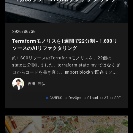
紹介します。 ここでいう「AIに効かせる」とは、SRE
が普段見ている観点を、AIが改善案を出すときに参照
できる形にすることです。 目指しているのは、AIに判
断を丸投げすることではありません。 AIはWAFアラー
ト検知をもとに改善案や判断基準の見直しを提案し、
2026/06/30
人間はその提案を確認・承認します。承認した内容
Terraformモノリスを1週間で22分割 - 1,600リ
は、次の運用に反映します。 この流れを作ることで、
ソースのAIリファクタリング
アラート対応の中で更新される判断基準を、継続的な
WAF運用改善につなげていきます。
約1,600リソースのTerraformモノリスを、22個の
stateに分割しました。terraform state mv ではなくゼ
ロからコードを書き直し、import blockで既存リソー
スを引き取る「フルリライト + import」方式です。AI
吉田 芳弘
コーディングエージェント（Claude Code）の活用
で、当初見積もり8週間の作業が1週間で完了しまし
CAMPUS
DevOps
Cloud
AI
SRE
た。