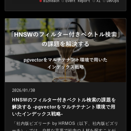
BizReach
Event Report
AI
DevOps
されました。 Visionalグループは本イベントのスポン
サーとして協賛し、株式会社ビズリーチはセッション
登壇およびブース出展を行いました。本記事では登壇
の内容と、ブースでのアンケートなどを交えた来場者
の方々とのやりとりをご紹介します。
2026/01/30
HNSWのフィルター付きベクトル検索の課題を
解決する -pgvectorをマルチテナント環境で用
いたインデックス戦略-
「社内版ビズリーチ by HRMOS（以下、社内版ビズリ
ーチ）」では、自然な言葉で社内の人材を探すことが