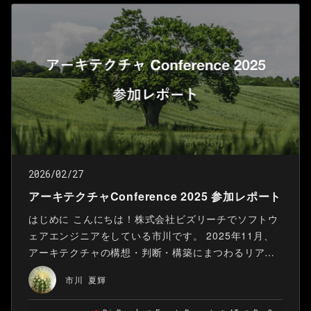
頭発表やポスターセッションを通して活発な議論が交
わされます。
2026/02/27
アーキテクチャConference 2025 参加レポート
はじめに こんにちは！株式会社ビズリーチでソフトウ
ェアエンジニアをしている市川です。 2025年11月、
アーキテクチャの構想・判断・構築にまつわるリアル
な知見を共有し、多角的な視点から設計判断への理解
市川 夏輝
を深めるカンファレンス「アーキテクチャConference
2025」がベルサール羽田空港にて2日間にわたり開催