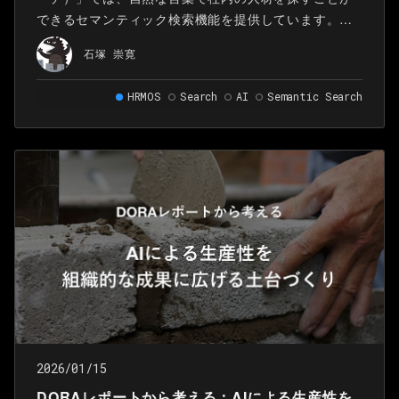
できるセマンティック検索機能を提供しています。セ
マンティック検索には、ベクトル検索を用いており、
石塚 崇寛
PostgreSQLの拡張機能であるpgvectorとHNSWイン
デックスを使用しています。
HRMOS
Search
AI
Semantic Search
2026/01/15
DORAレポートから考える：AIによる生産性を