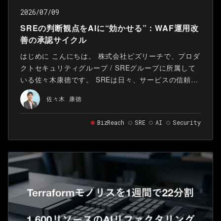
2026/07/09
SREの判断観点をAIに“効かせる”：WAF運用改
善の承認サイクル
はじめに こんにちは。 株式会社ビズリーチで、プロダ
クトセキュリティグループ / SREグループに所属して
いる佐々木康徳です。 SREは日々、サービスの信頼性
を守るために、さまざまなアラートや運用上の判断に
佐々木 康徳
向き合っています。 その中でも、WAFアラートのよう
なセキュリティシグナルの検知は、攻撃や不審な挙動
BizReach
SRE
AI
Security
を把握するための重要な情報源です。 個々の検知を丁
寧に見ることは重要です。確認を重ねることで、担当
者の判断観点は少しずつ磨かれていきます。一方で、
その観点が形式知として運用の仕組みに反映されなけ
れば、知見は個人の経験に留まりやすくなります。 そ
の結果、次の運用改善に活かしづらくなります。 本記
事では、WAFアラートなどのセキュリティシグナルを
起点に、SREの判断観点をAIに“効かせる”取り組みを