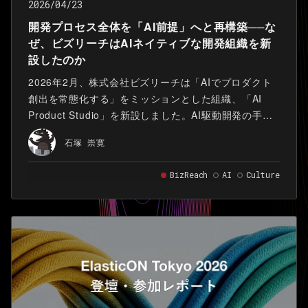
2026/04/23
開発プロセス全体を「AI前提」へと再構築──な
ぜ、ビズリーチはAIネイティブな開発組織を新
設したのか
2026年2月、株式会社ビズリーチは「AIでプロダクト
創出を常態化する」をミッションとした組織、「AI
Product Studio」を新設しました。AI駆動開発の手法
を確立しながら、同時に事業を創出していく。そして
石塚 崇寛
確立した手法をビズリーチ全体に展開していく。それ
が「AI Product Studio」の役割です。
BizReach
AI
Culture