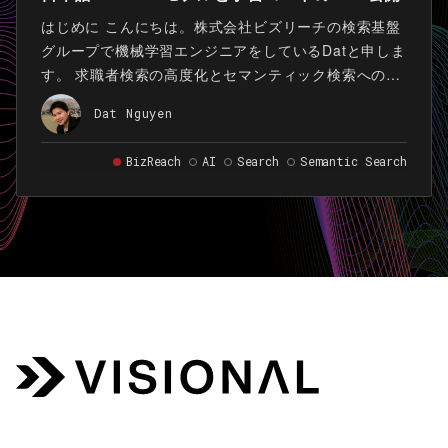
はじめに こんにちは。株式会社ビズリーチの検索基盤
グループで機械学習エンジニアをしているDatと申しま
す。 求職者検索の高度化とセマンティック検索への挑
戦 「ビズリーチ」では、企業と求職者との最適なマッ
Dat Nguyen
チング機会を最大化するため、日々検索品質の向上に
取り組んでいます。特に、求職者の職務経歴書や企業
BizReach
AI
Search
Semantic Search
の求人票の複雑な内容を深く理解し、関連性の高い候
補者を見つけ出すことは、プラットフォームのコアな
課題です。この課題を解決するため、我々はセマンテ
ィック検索の開発を進めています。