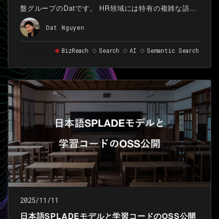
盤グループのDatです。 HR領域には特有の複雑な語彙
があるため、汎用の検索モデルを使っても専門用語が
Dat Nguyen
正しく出力しないことがよくあります。 本記事では、
そのような課題に対応するために、語彙の定義から作
BizReach
Search
AI
Semantic Search
り直したHRドメイン特化SPLADEモデルの構築事例を
紹介します。
2025/11/11
日本語SPLADEモデルと学習コードのOSS公開