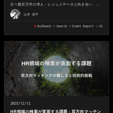
日々数百万件の求人・レジュメデータと向き合い、求
職者と企業の最適なマッチング機会の創出を「検索技
山本 凌平
術」で支えています。
BizReach
Search
Event Report
AI
2025/12/12
HR領域の検索が直面する課題 - 双方向マッチン