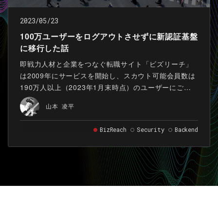
2023/05/23
100万ユーザーをログアウトさせずに新認証基盤
に移行した話
即戦力人材と企業をつなぐ転職サイト「ビズリーチ」
は2009年にサービスを開始し、スカウト可能会員数は
190万人以上（2023年1月末時点）のユーザーにご利
用いただくサービスに成長しました。 今回、その「ビ
山本 凌平
ズリーチ」の認証基盤としてIDaaS（Identity as a
Service）のOkta Customer Identity
BizReach
Security
Backend
Cloud（Powered by Auth0）（以下Auth0という）の
導入を行いました。 本記事では認証基盤を刷新するに
至った背景とAuth0を用いて100万を超えるユーザーを
ログアウトさせることなく移行した方法についてご紹
介いたします。