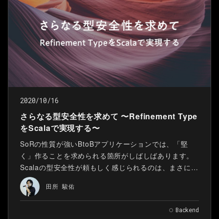
2020/10/16
さらなる型安全性を求めて 〜Refinement Type
をScalaで実現する〜
SoRの性質が強いBtoBアプリケーションでは、「堅
く」作ることを求められる箇所がしばしばあります。
Scalaの型安全性が頼もしく感じられるのは、まさにこ
のような箇所においてです。 「堅く」作るために、私
田所 駿佑
たちがいま注目しているのが refined と newtype とい
うライブラリです。 この記事では、refinedとnewtype
Backend
を使ってScalaの型安全性をさらに引き出すテクニック