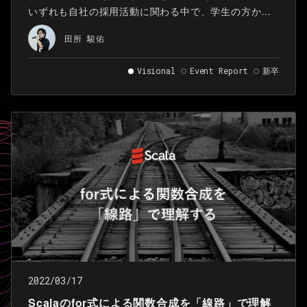
いずれも自社の採用活動に関わる中で、学生の方から
よくいただく質問ですが…。答えはもちろん「Yes」で
田所 駿佑
す！
Visional
Event Report
新卒
2022/03/17
Scalaのfor式による関数合成を「線路」で理解