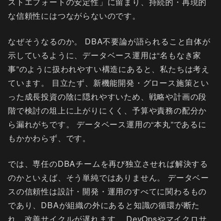
ストエフォートの安定性」に留まり、持続的・再現的
な信頼性にはつながらないのです。
なぜそうなるのか。 DBA不要論が語られること自体が
示しているように、データベース運用は“名もなき家
事”のように扱われやすい構造にあると、私たちは考え
ています。 目立たず、新機能開発・グロース施策とい
った成長投資の陰に隠れやすいため、戦略や計画の段
階で検討の俎上に上がりにくく、予算や責務の配分か
ら漏れがちです。 データベース運用の“本丸”であるに
もかかわらず、です。
では、専任のDBAチームを再び独立させれば解決する
のかといえば、そう単純ではありません。 データベー
スの信頼性は設計・開発・運用のすべてに関わるもの
であり、DBAが組織の外にあると知識の循環が断た
れ、改善サイクルが遅れます。 DevOpsやマイクロサ