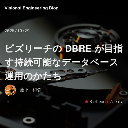
2025/10/29
ビズリーチの DBRE が目指
す持続可能なデータベース
運用のかたち
薮下 和弥
BizReach
Data