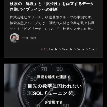
検索の「鮮度」と「拡張性」を両立するデータ
同期パイプラインへの刷新
株式会社ビズリーチ、検索基盤グループの中瀬です。
検索基盤グループでは、即戦力人材と企業を繋ぐ転職
サイト「ビズリーチ」において、検索システムの技術
的負債解消や検索品質の向上に取り組んでいます。 本
中瀬 貴晴
記事では、検索エンジン（Elasticsearch）へのデータ
同期システム（indexer）を刷新し、データ反映時間を
BizReach
Search
Data
Cloud
600秒から30秒へと短縮した事例について、採用した
アーキテクチャと共にご紹介します。