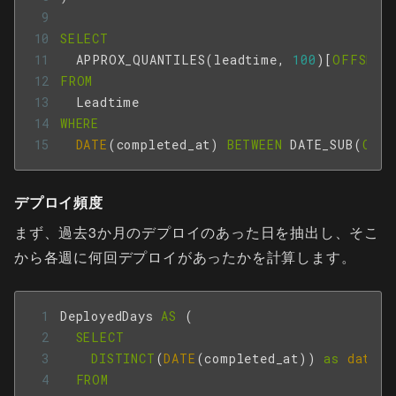
SELECT
APPROX_QUANTILES
(
leadtime
,
100
)[
OFFSET
(
FROM
Leadtime
WHERE
DATE
(
completed_at
)
BETWEEN
DATE_SUB
(
CURR
デプロイ頻度
まず、過去3か月のデプロイのあった日を抽出し、そこ
から各週に何回デプロイがあったかを計算します。
DeployedDays
AS
(
SELECT
DISTINCT
(
DATE
(
completed_at
))
as
date
FROM