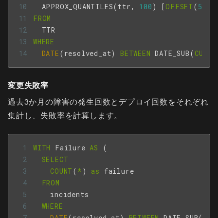
APPROX_QUANTILES
(
ttr
,
100
)
[
OFFSET
(
50
)]
FROM
TTR
WHERE
DATE
(
resolved_at
)
BETWEEN
DATE_SUB
(
CURRE
変更失敗率
過去3か月の障害の発生回数とデプロイ回数をそれぞれ
集計し、失敗率を計算します。
WITH
Failure
AS
(
SELECT
COUNT
(
*
)
as
failure
FROM
incidents
WHERE
DATE
(
resolved_at
)
BETWEEN
DATE_SUB
(
CUR