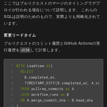
ここではプルリクエストのマージのタイミングでデプ
ロイが行われる場合について説明します。 これらの
SQLは説明のためのもので、実際よりも簡略化されて
います。
変更リードタイム
プルリクエストのコミット履歴とGitHub Actionsの実
行履歴を
して計算します。
JOIN
WITH
Leadtime
AS
(
SELECT
B
.
completed_at
,
TIMESTAMP_DIFF
(
B
.
completed_at
,
A
.
commi
FROM
pullreq_commits
as
A
JOIN
workflow_runs
as
B
ON
A
.
merge_commit_sha
=
B
.
head_sha
)