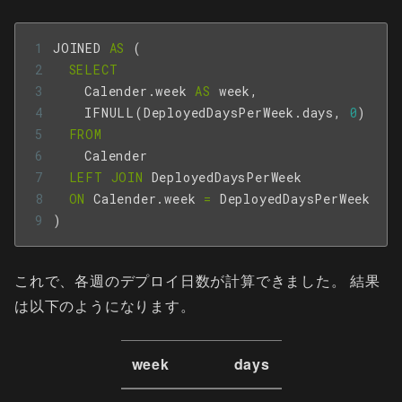
JOINED
AS
(
SELECT
Calender
.
week
AS
week
,
IFNULL
(
DeployedDaysPerWeek
.
days
,
0
)
AS
FROM
Calender
LEFT
JOIN
DeployedDaysPerWeek
ON
Calender
.
week
=
DeployedDaysPerWeek
.
we
)
これで、各週のデプロイ日数が計算できました。 結果
は以下のようになります。
week
days