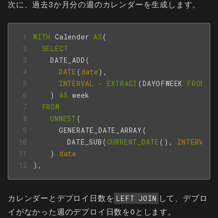
次に、過去3か月分の週のカレンダーを生成します。
WITH
Calender
AS
(
SELECT
DATE_ADD
(
DATE
(
date
),
INTERVAL
-
EXTRACT
(
DAYOFWEEK
FROM
DA
)
AS
week
FROM
UNNEST
(
GENERATE_DATE_ARRAY
(
DATE_SUB
(
CURRENT_DATE
(),
INTERVAL
)
date
),
カレンダーとデプロイ日数を
して、デプロ
LEFT JOIN
イがなかった週のデプロイ日数を0とします。