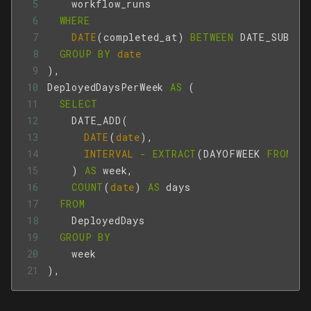
workflow_runs
WHERE
DATE
(
completed_at
)
BETWEEN
DATE_SUB
(
CU
GROUP
BY
date
),
DeployedDaysPerWeek
AS
(
SELECT
DATE_ADD
(
DATE
(
date
),
INTERVAL
-
EXTRACT
(
DAYOFWEEK
FROM
DA
)
AS
week
,
COUNT
(
date
)
AS
days
FROM
DeployedDays
GROUP
BY
week
),