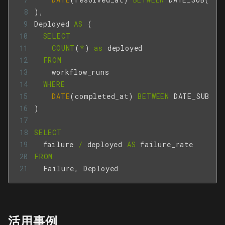
),
Deployed
AS
(
SELECT
COUNT
(
*
)
as
deployed
FROM
workflow_runs
WHERE
DATE
(
completed_at
)
BETWEEN
DATE_SUB
(
CU
)
SELECT
failure
/
deployed
AS
failure_rate
FROM
Failure
,
Deployed
活用事例