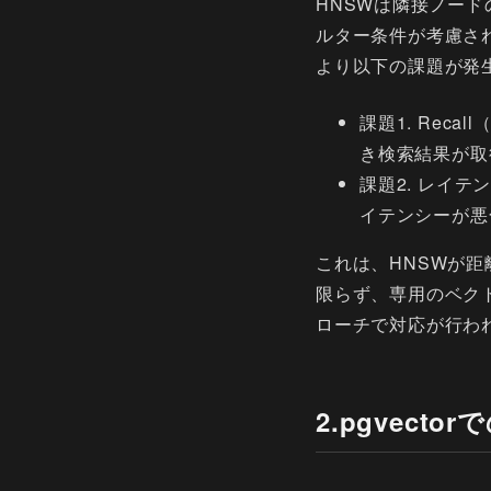
HNSWは隣接ノー
ルター条件が考慮さ
より以下の課題が発
課題1. Rec
き検索結果が取
課題2. レイ
イテンシーが悪
これは、HNSWが距
限らず、専用のベク
ローチで対応が行わ
2.pgvec