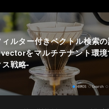
フィルター付きベクトル検索の
pgvectorをマルチテナント環
ス戦略-
HRMOS
Search