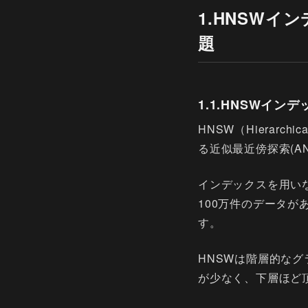
1.HNSW
題
1.1.HNSWイ
HNSW（Hierarchi
る近似最近傍探索(A
インデックスを用い
100万件のデータが
す。
HNSWは階層的な
が少なく、下層ほど