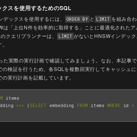
デックスを使用するためのSQL
SWインデックスを使用するには、
と
を組み合わ
ORDER BY
LIMIT
SWは「上位N件を効率的に取得する」ことに最適化されたア
SQLのクエリプランナーは、
がないとHNSWインデッ
LIMIT
す。
使った実際の実行計画で確認してみましょう。なお、本記事
での検証を行うため、各SQLを複数回実行してキャッシュ
での実行計画を記載しています。
OM
items
dding
<=>
(
SELECT
embedding
FROM
items
WHERE
id
=