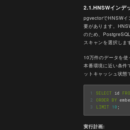
2.1.HNSWイン
pgvectorでHN
要があります。HN
のため、Postgre
スキャンを選択しま
10万件のデータを
本番環境に近い条件
ットキャッシュ状態
SELECT
id
FR
ORDER
BY
embe
LIMIT
10
;
実行計画: