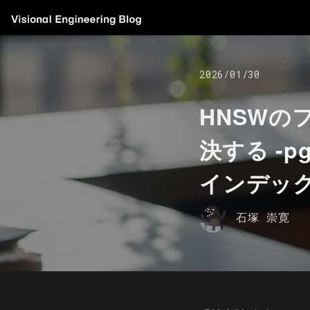
2026/01/30
HNSWの
決する -
インデック
石塚 崇寛