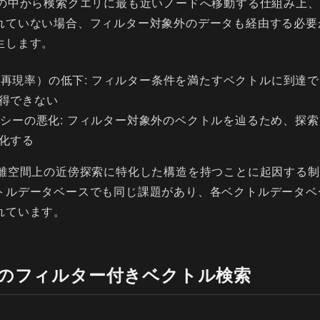
ドの中から検索クエリに最も近いノードへ移動する仕組み上
れていない場合、フィルター対象外のデータも経由する必要
生します。
all（再現率）の低下: フィルター条件を満たすベクトルに到
得できない
テンシーの悪化: フィルター対象外のベクトルを辿るため、探
化する
離空間上の近傍探索に特化した構造を持つことに起因する制約です
トルデータベースでも同じ課題があり、各ベクトルデータベ
れています。
torでのフィルター付きベクトル検索