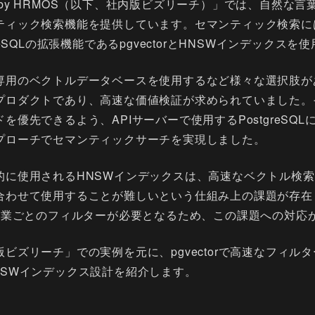
by HRMOS（以下、社内版ビズリーチ）」では、自然な
ティック検索機能を提供しています。セマンティック検索に
reSQLの拡張機能であるpgvectorとHNSWインデックス
専用のベクトルデータベースを使用するなど様々な選択肢が
プロダクトであり、高速な価値検証が求められていました。
優先できるよう、APIサーバーで使用するPostgreSQLにp
プローチでセマンティックサーチを実現しました。
的に使用されるHNSWインデックスは、高速なベクトル検
合わせて使用することが難しいという仕組み上の課題が存在
は企業ごとのフィルターが必要となるため、この課題への対応
ビズリーチ」での実例を元に、pgvectorで高速なフィル
NSWインデックス設計を紹介します。