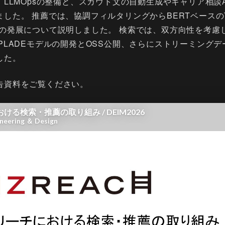
、LLMOpsの整備と、スカウト文の自動生成やキャリア相談
した。 推薦では、協調フィルタリングからBERTベースのTw
eモデルへの発展について説明しました。 検索では、双方向性を考
PLADEモデルの開発とOSS公開、さらにストリーミング
した。
告資料をご覧ください。