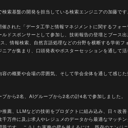
で検索基盤の開発を担当している検索エンジニアの加藤です
で開催された「データ工学と情報マネジメントに関するフォーラム
ールドスポンサーとして参加し、技術報告の登壇とブース出
ベース、情報検索、自然言語処理などの分野を横断する学術フ
ジニアが集まり、口頭発表やポスターセッションを通して活
内容の概要や会場の雰囲気、そして学会全体を通して感じた
プから2名、AIグループから2名の計4名で参加しました。
や推薦、LLMなどの技術をプロダクトに組み込み、日々改善
数千万件に及ぶ求人やレジュメのデータから最適なマッチン
問題です。 こうした実務の壁を越えるには、既存のエンジ