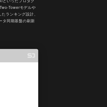
AIといったプロダク
o-Towerモデルや
慮したランキング設計、
データ同期基盤の刷新