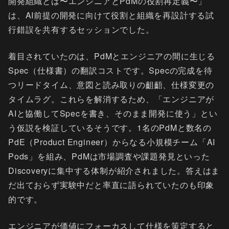
開発組織とは〜エンジニアとPdMの役割再定義〜」
は、AI前提の開発に向けて役割と組織を再設計する試
行錯誤を共有するセッションでした。
着目されていたのは、PdMとエンジニアの間に生じる
Spec（仕様書）の翻訳コストです。Specの完成を待
つリードタイム、意図と読み取りの齟齬、仕様変更の
タイムラグ。これらを解消するため、「エンジニアが
AIと協働してSpecを書き、そのまま開発に使う」とい
う仮説を検証しているそうです。1名のPdMと数名の
PdE（Product Engineer）からなる小規模チーム「AI
Pods」を組み、PdMは市場調査や課題発見といった
Discoveryに集中する体制が紹介されました。答えはま
だ出ておらず実験中だと率直に語られていたのも印象
的です。
エンジニアが価値にフォーカスして仕様を策定すると