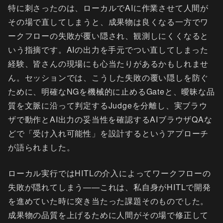
特に刺さったのは、ローカルでAIに作業させて人間が
その場で直してしまうと、成果物は良くなる一方でワ
ークフローの失敗が覆い隠され、観測しにくくなると
いう指摘です。AIの出力を手元でつい直してしまった
経験、皆さんの現場にも心当たりがあるかもしれませ
ん。セッションでは、こうした失敗の覆い隠しを防ぐ
ために、明確なNGを機械的に止めるGateと、曖昧な品
質を文脈に沿って判定するJudgeを分離し、実ブラウ
ザで動作とAI出力の妥当性を確認するAIブラウザQAな
どで「受け入れ可能性」を設計するというアプローチ
が語られました。
ローカル実行ではHITLの介入によってワークフローの
失敗が隠れてしまう——これは、私自身がHITLで開発
を進めていた時に突き当たった課題そのものでした。
成果物の品質を上げるために人間がその場で修正して