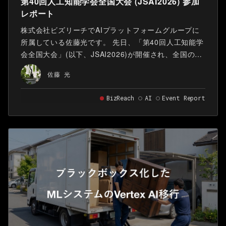
第40回人工知能学会全国大会 (JSAI2026) 参加
レポート
株式会社ビズリーチでAIプラットフォームグループに
所属している佐藤光です。 先日、「第40回人工知能学
会全国大会」(以下、JSAI2026)が開催され、全国の大
学や研究機関、企業の研究者が一堂に会し、AIに関す
佐藤 光
る研究発表が行われました。 ビズリーチはスポンサー
として、企業ブースで自社のデータとAIを活用した取
BizReach
AI
Event Report
り組みを紹介しました。また、様々な分野の最新の研
究成果を聴講しました。本記事では、ブースでの取り
組みと、特に興味を惹かれた発表について紹介しま
す。