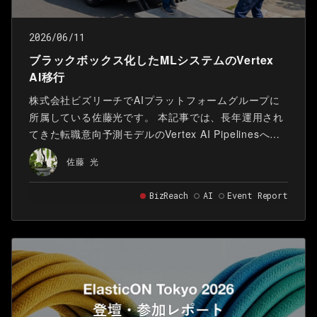
2026/06/11
ブラックボックス化したMLシステムのVertex
AI移行
株式会社ビズリーチでAIプラットフォームグループに
所属している佐藤光です。 本記事では、長年運用され
てきた転職意向予測モデルのVertex AI Pipelinesへの
移行について紹介します。 本記事は、2026年3月30日
佐藤 光
に開催された 第62回MLOps/LLMOps/AgentOps勉強
会 で登壇した 資料 をベースに、ブログ向けに再構成
BizReach
AI
Event Report
したものです。