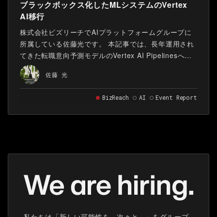
ブラックボックス化したMLシステムのVertex
AI移行
株式会社ビズリーチでAIプラットフォームグループに
所属している佐藤光です。 本記事では、長年運用され
てきた転職意向予測モデルのVertex AI Pipelinesへの
移行について紹介します。 本記事は、2026年3月30日
佐藤 光
に開催された 第62回MLOps/LLMOps/AgentOps勉強
会 で登壇した 資料 をベースに、ブログ向けに再構成
BizReach
AI
Event Report
したものです。
私たちは「新しい可能性を、次々と。」をグループ