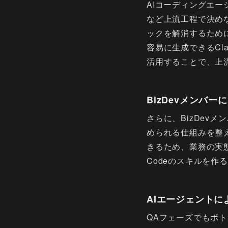
AIコーディングエ
など上流工程で決め
ックを解消するため
容易に生成できるCl
活用することで、上
BizDevメンバー
さらに、BizDevメ
められる仕組みを整え
きるため、業務の実態
Codeのスキルを作
AIエージェントに
QAフェーズでもボトル