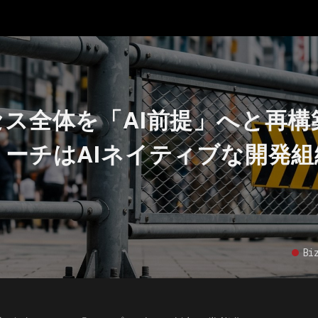
ス全体を「AI前提」へと再構
ーチはAIネイティブな開発組
Bi