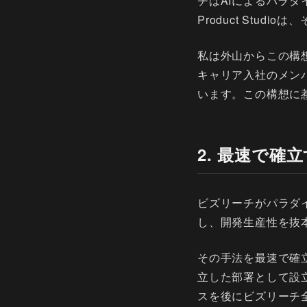
チはAIによるパラ
Product Stud
私は外山からこの構
キャリア入社のメン
います。この構想に
2. 最速で確
ビズリーチがパラダ
し、開発生産性を抜
その手法を最速で確立す
立した部署として設
スを後にビズリーチ