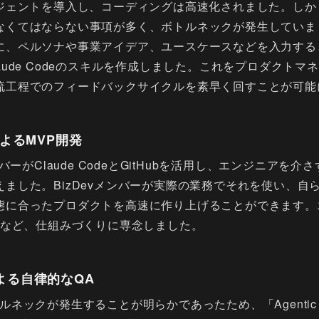
ージェントを導入し、コーディングは高速化されました。しか
なくてはならない事項が多く、ボトルネックが発生していま
に、ペルソナや事業アイデア、ユースケースなどを入力する
aude Codeのスキルを作成しました。これをプロダクトマ
流工程でのフィードバックサイクルを素早く回すことが可能
によるMVP開発
ンバーがClaude CodeとGitHubを活用し、エンジニアを
ました。BizDevメンバーが実際の業務でそれを使い、自
に合ったプロダクトを高速に作り上げることができます。エン
るなど、仕組みづくりに専念しました。
よる自律的なQA
ネックが発生することが明らかであったため、「Agentic UA