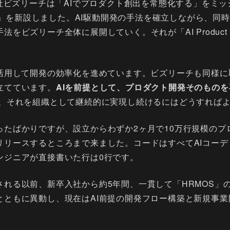
会社ビズリーチは「AIでプロダクト創出を常態化する」をミ
 Studio」を新設しました。AI駆動開発の手法を確立しながら、
をビズリーチ全体に展開していく。それが「AI Product S
を活用して開発の効率化を進めています。ビズリーチも同様に
立てています。
AIを前提として、プロダクト開発そのもの
、それを組織として継続的に実現し続けるにはどうすれば
たばかりですが、設立からわずか2ヶ月で10万行規模のプロ
リリースするところまで来ました。コードはすべてAIコーデ
ンジニアが直接書いた行は0行です。
される以前、新卒入社から約5年間、一貫して「HRMOS」
とともに異動し、現在はAI前提の開発フロー構築と新規事業