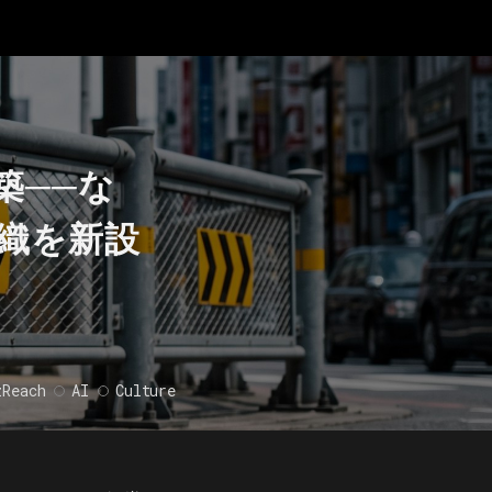
築──な
織を新設
zReach
AI
Culture