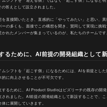
ダイムシフトを「迎える側」ではなく「起こす側」になると明
ioは、その答えとして設立されました。
想を直接聞いたとき、直感的に「やってみたい」と思い、異
バーの多くも、面接でこの構想を聞き、賛同して実現に挑戦
惹かれたメンバーが集まっているのが、私たちのチームです
立するために、AI前提の開発組織として
イムシフトを「起こす側」になるためには、AIを前提とした
本的に向上させることが不可欠です。
るために、AI Product Studioはビズリーチの既存の
立されました。AI前提の開発組織として新設することで、こ
全体に展開していきます。