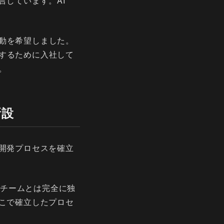
言しています。AI
動を希望しました。
するために入社して
。
新設
開発プロセスを確立
開発チームとは完全に独
こで確立したプロセ