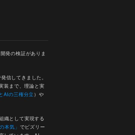
I駆動開発の検証がありま
nで発信してきました。
な実装まで、理論と実
とAIの三権分立
）や
組織として実現する
への本気」
でビズリー