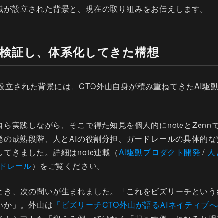
織が設立された背景と、現在の取り組みをお伝えします。
自ら検証し、体系化してきた構想
Studioが設立された背景には、CTO外山自身が積み重ねてきたA
自ら実践しながら、そこで得た知見を個人的にnoteとZen
開発の成熟段階、人とAIの役割分担、ガードレールの具体的
てきました。詳細はnote連載（
AI駆動プロダクト開発
/
人
ドレール
）をご覧ください。
とき、次の問いが生まれました。「これをビズリーチという
いか」。外山は
「ビズリーチCTO外山が語るAIネイティブ